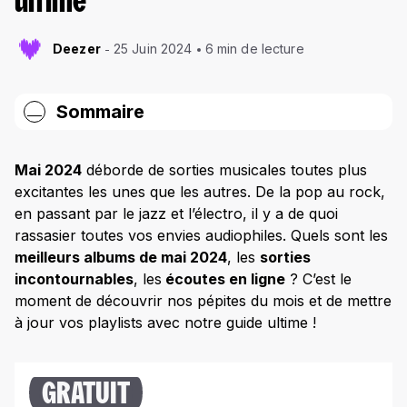
ultime
Deezer
25 Juin 2024
6 min de lecture
Sommaire
Quels sont les meilleurs albums de Mai 2024 ?
Mai 2024
déborde de sorties musicales toutes plus
Albums les plus attendus par genre
excitantes les unes que les autres. De la pop au rock,
en passant par le jazz et l’électro, il y a de quoi
Rock et Pop : sorties de mai 2024
rassasier toutes vos envies audiophiles. Quels sont les
Électro et Expérimental : meilleur album
meilleurs albums de mai 2024
, les
sorties
Jazz et Classique : sortie de mai 2024
incontournables
, les
écoutes en ligne
? C’est le
moment de découvrir nos pépites du mois et de mettre
World et Fusion
à jour vos playlists avec notre guide ultime !
Metal et Heavy
Nouveautés vinyles de Mai 2024
GRATUIT
Meilleurs albums vinyles 2024 pour collectionneurs