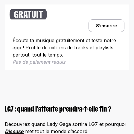
Différences avec Chromatica
GRATUIT
Équilibre entre musique et cinéma
S’inscrire
Les visuels de LG7 : du grand art signé Gaga
Une esthétique qui bouscule les codes
Écoute ta musique gratuitement et teste notre
Lady Gaga tease LG7 comme une pro
app ! Profite de millions de tracks et playlists
partout, tout le temps.
Révélations exclusives sur LG7
Pas de paiement requis
Quelles sont les confidences de Lady Gaga ?
Qu’a dit Lady Gaga sur son opus ?
Ce que nous révèlent les entretiens
La tournée LG7 : une masterclass en live
LG7 : quand l’attente prendra-t-elle fin ?
Découvrez quand Lady Gaga sortira LG7 et pourquoi
Disease
met tout le monde d’accord.