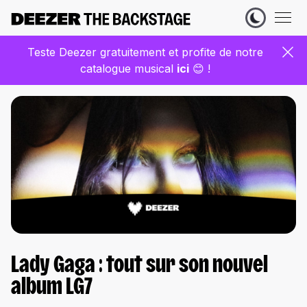
Teste Deezer gratuitement et profite de notre
catalogue musical
ic
i
😊 !
Lady Gaga : tout sur son nouvel
album LG7