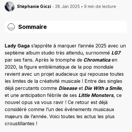
Stéphanie Giczi
28 Jan 2025
9 min de lecture
Sommaire
LG7 : quand l’attente prendra-t-elle fin ?
Lady Gaga
s’apprête à marquer l’année 2025 avec un
Quand LG7 sera-t-il disponible ?
septième album studio très attendu, surnommé
LG7
Le single « Disease » a déjà tout cassé
par ses fans. Après le triomphe de
Chromatica
en
2020, la figure emblématique de la pop mondiale
LG7 : Les secrets d’un album made in Gaga :
revient avec un projet audacieux qui repousse toutes
collaborations et inspirations
les limites de la créativité musicale ! Entre des singles
Les stars qui ont dit « oui » à LG7
déjà percutants comme
Disease
et
Die With a Smile
,
LG7 : des vibes dark pop et jazz
et une anticipation fébrile de ses
Little Monsters
, ce
nouvel opus va vous ravir ! Ce retour est déjà
LG7 vs Chromatica : qui l’emportera dans ton
cœur ?
considéré comme l’un des événements musicaux
majeurs de l’année. Voici toutes les actus les plus
Ce que LG7 change dans la carrière de Gaga
croustillantes !
Une vision artistique qui évolue sans cesse