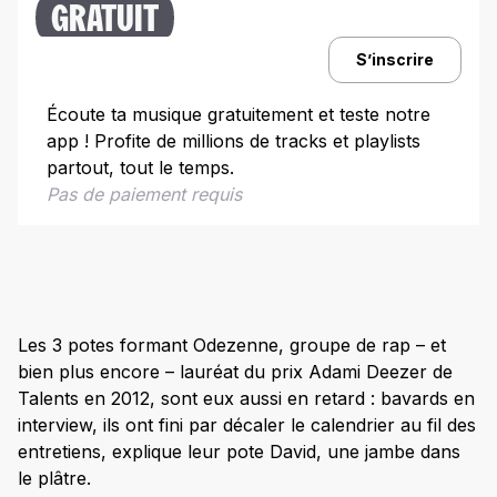
GRATUIT
J’ai écouté votre appel du 18 juin, où vous parlez
du rôle d’Internet et de l’industrie musicale.
Pouvez-vous me résumer votre opinion sur ces 2
S’inscrire
sujets ?
Écoute ta musique gratuitement et teste notre
Vous passez des concerts organisés via
Facebook – « Odezenne à la demande – à
app ! Profite de millions de tracks et playlists
l’Olympia en mars 2015 !
partout, tout le temps.
Est-ce que vous avez laissé tomber des choses
Pas de paiement requis
pour Odezenne ?
Vous avez enregistré votre nouvel EP à Berlin :
qu’est-ce que vous y êtes allés chercher ?
Cet EP s’appelle ‘Rien’, pourtant il s’y passe plein
de choses ! Pourquoi ce titre ?
Les 3 potes formant Odezenne, groupe de rap – et
bien plus encore – lauréat du prix Adami Deezer de
Le single ‘Je Veux Te Baiser’ marche très bien
sur Internet. Est-ce que vous vous y attendiez ?
Talents en 2012, sont eux aussi en retard : bavards en
interview, ils ont fini par décaler le calendrier au fil des
Est-ce qu’on peut expliquer ce succès par le fait
que vous avez posé des mots très simples sur un
entretiens, explique leur pote David, une jambe dans
sentiment que tout le monde peut avoir ?
le plâtre.