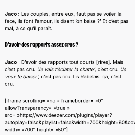
Jaco :
Les couples, entre eux, faut pas se voiler la
face, ils font l’amour, ils disent ‘on baise ?’ Et c’est pas
mal, à ce qu’il paraît.
D’avoir des rapports assez crus ?
Jaco
: D’avoir des rapports tout courts [rires]. Mais
c’est pas cru.
‘Je vais t’éclater la chatte’
, c’est cru.
‘Je
veux te baiser’
, c’est pas cru. Lis Rabelais, ça, c’est
cru.
[iframe scrolling= »no » frameborder= »0″
allowTransparency= »true »
src= »https://www.deezer.com/plugins/player?
autoplay=false&playlist=false&width=700&height=80&co
width= »700″ height= »80″]