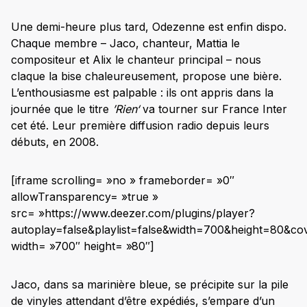
D’avoir des rapports assez crus ?
Une demi-heure plus tard, Odezenne est enfin dispo.
Le reste de l’EP est assez sombre, avec l’idée de
Chaque membre – Jaco, chanteur, Mattia le
chercher sa voie, un sens. C’est une question qui
vous habite ?
compositeur et Alix le chanteur principal – nous
claque la bise chaleureusement, propose une bière.
Ce qui vous intéresse le plus, c’est l’intime ?
L’enthousiasme est palpable : ils ont appris dans la
Il y a une évolution nette entre cet EP et ce que
journée que le titre
’Rien‘
va tourner sur France Inter
vous avez fait auparavant. Ca s’est fait
cet été. Leur première diffusion radio depuis leurs
naturellement ?
débuts, en 2008.
Concernant les réseaux sociaux, vous les utilisez
beaucoup. Vous dites dans la chanson
‘Novembre’ : « On s’aime, on vit, à travers nos
[iframe scrolling= »no » frameborder= »0″
écrans » , qu’est-ce que vous voulez dire par-là ?
allowTransparency= »true »
src= »https://www.deezer.com/plugins/player?
Vous draguez sur Internet ?
autoplay=false&playlist=false&width=700&height=80&co
Pourquoi êtes-vous beaucoup présents sur les
width= »700″ height= »80″]
réseaux sociaux ?
Passons aux questions des internautes. L’un
Jaco, dans sa marinière bleue, se précipite sur la pile
d’eux veut savoir : si vous étiez un animal, lequel
seriez-vous ?
de vinyles attendant d’être expédiés, s’empare d’un