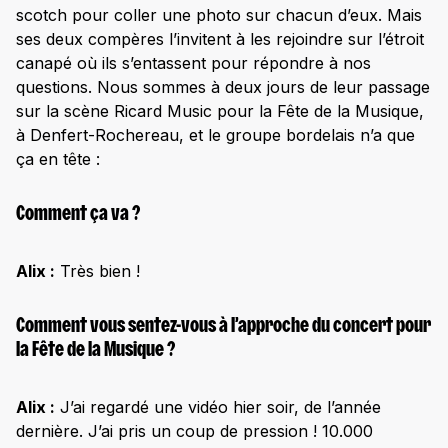
scotch pour coller une photo sur chacun d’eux. Mais
Pourquoi ?
ses deux compères l’invitent à les rejoindre sur l’étroit
canapé où ils s’entassent pour répondre à nos
Quelqu’un demandait si les chimpanzés blonds
existent ? [Figure tirée de leur titre ‘Chimpanzé’]
questions. Nous sommes à deux jours de leur passage
sur la scène Ricard Music pour la Fête de la Musique,
à Denfert-Rochereau, et le groupe bordelais n’a que
ça en tête :
Comment ça va ?
Alix :
Très bien !
Comment vous sentez-vous à l’approche du concert pour
la Fête de la Musique ?
Alix :
J’ai regardé une vidéo hier soir, de l’année
dernière. J’ai pris un coup de pression ! 10.000