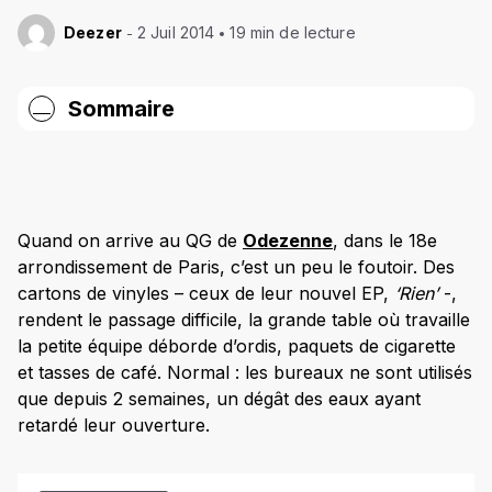
Deezer
2 Juil 2014
19 min de lecture
Sommaire
Comment ça va ?
Comment vous sentez-vous à l’approche du
concert pour la Fête de la Musique ?
Quand on arrive au QG de
Odezenne
, dans le 18e
Vous faites quoi pour vous rassurer avant un
arrondissement de Paris, c’est un peu le foutoir. Des
gros concert ?
cartons de vinyles – ceux de leur nouvel EP,
‘Rien’
-,
D’autant plus que la scène est très importante
rendent le passage difficile, la grande table où travaille
pour vous, c’est elle qui vous a propulsés à vos
la petite équipe déborde d’ordis, paquets de cigarette
débuts. Comment définiriez-vous la scène en un
mot ?
et tasses de café. Normal : les bureaux ne sont utilisés
que depuis 2 semaines, un dégât des eaux ayant
Les black-outs, ça vous arrive ?
retardé leur ouverture.
Qu’est-ce que ça représente pour vous, la Fête
de la Musique ?