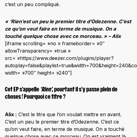
c’est un peu compliqué.
« ‘Rien’est un peu le premier titre d’Odezenne. C’est
ce qu’on veut faire en terme de musique. On a
touché quelque chose avec ce morceau. » – Alix
[iframe scrolling= »no » frameborder= »0″
allowTransparency= »true »
src= »https://www.deezer.com/plugins/player?
autoplay=false&playlist=true&width=700&height=240&c
width= »700″ height= »240″]
Cet EP s’appelle
‘Rien’
, pourtant il s’y passe plein de
choses ! Pourquoi ce titre ?
Alix :
C’est le titre que l’on voulait mettre en avant.
C’est un peu le premier titre d’Odezenne. C’est ce
qu’on veut faire, en terme de musique. On a touché
quelque chose avec ce morceau. On est vraiment là