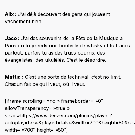
Alix :
J’ai déjà découvert des gens qui jouaient
vachement bien.
Jaco :
J’ai des souvenirs de la Fête de la Musique à
Paris où tu prends une bouteille de whisky et tu traces
partout, parfois tu as des trucs pourris, des
évangélistes, des ukulélés. C’est le désordre.
Mattia :
C’est une sorte de technival, c’est no-limit.
Chacun fait ce qu’il veut, où il veut.
[iframe scrolling= »no » frameborder= »0″
allowTransparency= »true »
src= »https://www.deezer.com/plugins/player?
autoplay=false&playlist=false&width=700&height=80&co
width= »700″ height= »80″]