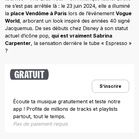
Quels messages transmettent les chansons de
ne s’est pas arrêtée là : le 23 juin 2024, elle a illuminé
Sabrina Carpenter et comment son style a-t-il
évolué ?
la
place Vendôme à Paris
lors de l’événement
Vogue
World
, arborant un look inspiré des années 40 signé
Les influences musicales et stylistiques de Sabrina
Jacquemus. De ses débuts chez Disney à son statut
Carpenter
actuel d’icône pop,
qui est vraiment Sabrina
Résilience et controverses
Carpenter
, la sensation derrière le tube « Espresso »
Comment Sabrina Carpenter gère-t-elle les défis et les
?​
polémiques ?
Quelles sont les prochaines étapes de Sabrina
Carpenter dans la musique et le cinéma ?
GRATUIT
S’inscrire
Écoute ta musique gratuitement et teste notre
app ! Profite de millions de tracks et playlists
partout, tout le temps.
Pas de paiement requis