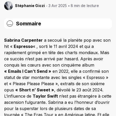
Stéphanie Giczi
3 Avr 2025
8 min de lecture
Sommaire
De Disney à la scène mondiale : comment Sabrina
Carpenter est devenue l’icône pop de la Gen Z
Sabrina Carpenter
a secoué la planète pop avec son
hit «
Espresso
« , sorti le 11 avril 2024 et qui a
« Espresso », « Please Please Please » : les hits
rapidement grimpé en tête des charts mondiaux. Mais
qui ont propulsé Sabrina Carpenter au sommet
ce succès n’est pas arrivé par hasard. Après avoir
Pourquoi la Gen Z ne jure que par Sabrina
conquis les cœurs avec son cinquième album
Carpenter ?
« Emails I Can’t Send »
en 2022, elle a confirmé son
Sabrina Carpenter et Taylor Swift : une
statut de star montante avec les singles « Espresso »
collaboration qui change la donne
et « Please Please Please », extraits de son sixième
opus
« Short n’ Sweet »
, dévoilé le 23 août 2024.​
Mode, musique et réseaux sociaux : les clés du
succès de Sabrina Carpenter
L’influence de
Taylor Swift
n’est pas étrangère à cette
ascension fulgurante. Sabrina a eu l’honneur d’ouvrir
Avec qui Sabrina Carpenter a-t-elle travaillé et
pour la superstar lors de plusieurs dates de sa
quels prix a-t-elle remportés ?
tournée « The Eras Tour » en Amérique latine. Et elle