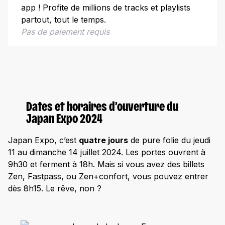
app ! Profite de millions de tracks et playlists
Compétitions de cosplay
partout, tout le temps.
Concerts et spectacles
Pas de paiement requis
Conseils pratiques pour profiter à fond
Comment accéder au Parc des Expositions de
Paris-Nord Villepinte ?
Services disponibles sur place
Des zones et des scènes à ne pas rater !
Dates et horaires d’ouverture du
Japan Expo 2024
Comment participer aux séances de dédicaces ?
Japan Expo, c’est
quatre jours
de pure folie du jeudi
Tu veux exposer ?
11 au dimanche 14 juillet 2024. Les portes ouvrent à
Offres spéciales et nouveautés
9h30 et ferment à 18h. Mais si vous avez des billets
Zen, Fastpass, ou Zen+confort, vous pouvez entrer
Pourquoi venir à Japan Expo 2024 ?
dès 8h15. Le rêve, non ?