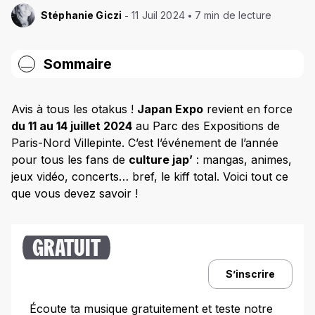
Stéphanie Giczi
11 Juil 2024
7 min de lecture
Sommaire
Dates et horaires d’ouverture du Japan Expo
2024
Avis à tous les otakus !
Japan Expo
revient en force
du 11 au 14 juillet 2024
au Parc des Expositions de
Où ça se passe ?
Paris-Nord Villepinte. C’est l’événement de l’année
Billets et tarifs
pour tous les fans de
culture jap’
: mangas, animes,
jeux vidéo, concerts… bref, le kiff total. Voici tout ce
Types de billets
que vous devez savoir !
Comment les choper ?
Invités d’honneur et artistes présents
GRATUIT
Activités et événements à ne pas rater
S’inscrire
Activités et démos
Expositions et ateliers
Écoute ta musique gratuitement et teste notre