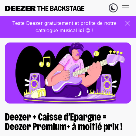
Teste Deezer gratuitement et profite de notre
catalogue musical
ic
i
😊 !
Deezer + Caisse d’Epargne =
Deezer Premium+ à moitié prix !