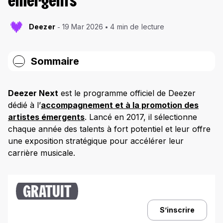
émergents
Deezer
19 Mar 2026
4 min de lecture
Sommaire
Qu’est-ce que Deezer Next ?
Deezer Next
est le programme officiel de Deezer
Quels artistes ont été accompagné-es par
dédié à l’
accompagnement et à la promotion des
Deezer Next ?
artistes émergents
. Lancé en 2017, il sélectionne
Les artistes Deezer Next 2025 : bilan
chaque année des talents à fort potentiel et leur offre
une exposition stratégique pour accélérer leur
RNBOI
carrière musicale.
Miki
Marguerite
GRATUIT
Les artistes Deezer Next 2026 : la première
sélection
S’inscrire
Timar