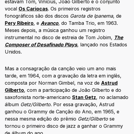
estavam Tom, Vinícius, João Gilberto e o conjunto
vocal
Os Cariocas
. Os primeiros registros
fonográficos são dos discos
Garota de Ipanema
, de
Pery Ribeiro
, e
Avanço
, do Tamba Trio, em 1963.
Meses depois, a música ganhou um registro
instrumental no disco de estreia de Tom Jobim,
The
Composer of Desafinado Plays
, lançado nos Estados
Unidos.
Mas a consagração da canção veio um ano mais
tarde, em 1964, com a gravação da letra em inglês,
composta por Norman Gimbel, na voz de
Astrud
Gilberto
, com a participação de João Gilberto e do
saxofonista norte-americano
Stan Getz
, no aclamado
álbum
Getz/Gilberto
. Por essa gravação, Astrud
ganhou o Grammy de Canção do Ano, em 1965, e
nessa mesma edição do prêmio
Getz/Gilberto
se
tornou o primeiro disco de jazz a ganhar o Grammy
de álbum do ano.