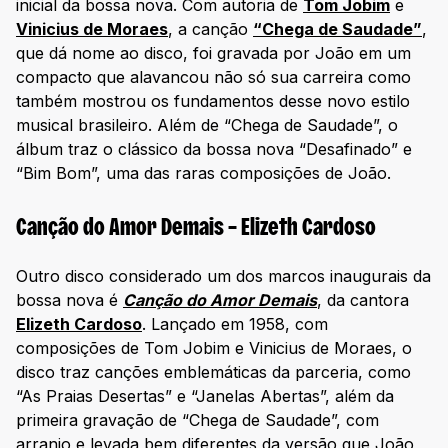
inicial da bossa nova. Com autoria de
Tom Jobim
e
Vinicius de Moraes
, a canção
“Chega de Saudade”
,
que dá nome ao disco, foi gravada por João em um
compacto que alavancou não só sua carreira como
também mostrou os fundamentos desse novo estilo
musical brasileiro. Além de “Chega de Saudade”, o
álbum traz o clássico da bossa nova “Desafinado” e
“Bim Bom”, uma das raras composições de João.
Canção do Amor Demais – Elizeth Cardoso
Outro disco considerado um dos marcos inaugurais da
bossa nova é
Canção do Amor Demais
, da cantora
Elizeth Cardoso
. Lançado em 1958, com
composições de Tom Jobim e Vinicius de Moraes, o
disco traz canções emblemáticas da parceria, como
“As Praias Desertas” e “Janelas Abertas”, além da
primeira gravação de “Chega de Saudade”, com
arranjo e levada bem diferentes da versão que João