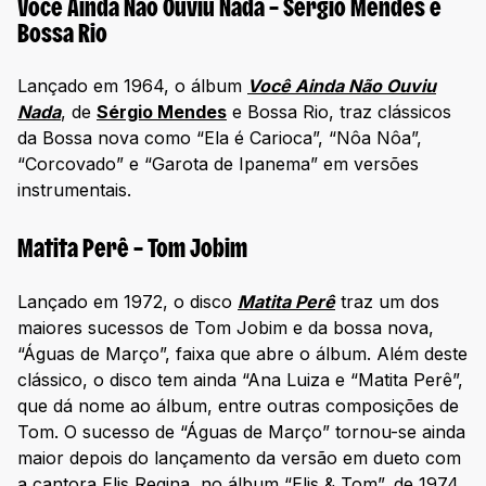
Você Ainda Não Ouviu Nada – Sérgio Mendes e
Bossa Rio
Lançado em 1964, o álbum
Você Ainda Não Ouviu
Nada
, de
Sérgio Mendes
e Bossa Rio, traz clássicos
da Bossa nova como “Ela é Carioca”, “Nôa Nôa”,
“Corcovado” e “Garota de Ipanema” em versões
instrumentais.
Matita Perê – Tom Jobim
Lançado em 1972, o disco
Matita Perê
traz um dos
maiores sucessos de Tom Jobim e da bossa nova,
“Águas de Março”, faixa que abre o álbum. Além deste
clássico, o disco tem ainda “Ana Luiza e “Matita Perê”,
que dá nome ao álbum, entre outras composições de
Tom. O sucesso de “Águas de Março” tornou-se ainda
maior depois do lançamento da versão em dueto com
a cantora Elis Regina, no álbum “Elis & Tom”, de 1974.