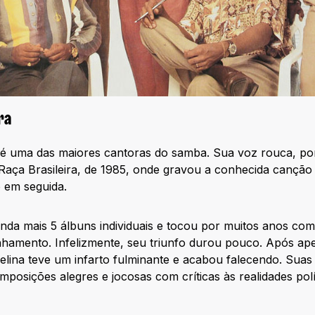
ra
 é uma das maiores cantoras do samba. Sua voz rouca, por
 Raça Brasileira, de 1985, onde gravou a conhecida cançã
o em seguida.
inda mais 5 álbuns individuais e tocou por muitos anos c
amento. Infelizmente, seu triunfo durou pouco. Após ape
elina teve um infarto fulminante e acabou falecendo. Sua
mposições alegres e jocosas com críticas às realidades polít