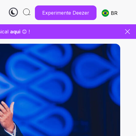
Experimente Deezer
BR
sical
aqui
😊 !