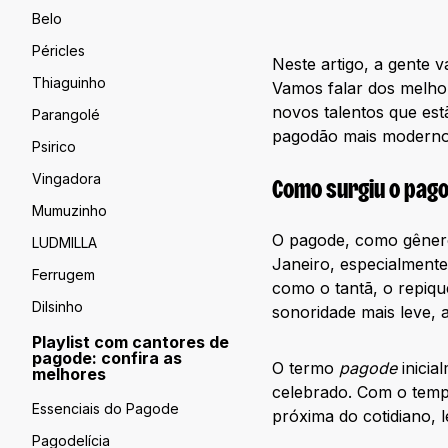
Belo
Péricles
Neste artigo, a gente 
Thiaguinho
Vamos falar dos melho
novos talentos que est
Parangolé
pagodão mais moderno,
Psirico
Vingadora
Como surgiu o pag
Mumuzinho
O pagode, como gênero
LUDMILLA
Janeiro, especialmente
Ferrugem
como o tantã, o repiq
Dilsinho
sonoridade mais leve, a
Playlist com cantores de
pagode: confira as
O termo
pagode
inicia
melhores
celebrado. Com o tempo
Essenciais do Pagode
próxima do cotidiano, l
Pagodelícia