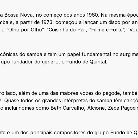
 na Bossa Nova, no começo dos anos 1960. Na mesma épo
mba e, a partir de 1973, começou a lançar um disco por a
 “Olho por Olho”, “Coisinha do Pai”, “Firme e Forte”, “Vou
icônicas do samba e tem um papel fundamental no surgime
rupo fundador do gênero, o Fundo de Quintal.
ro lado, além de uma das maiores vozes do pagode, tamb
. Quase todos os grandes intérpretes do samba têm canç
sso inclui nomes como Beth Carvalho, Alcione, Zeca Pagodi
nte e um dos principais compositores do grupo Fundo de Qu