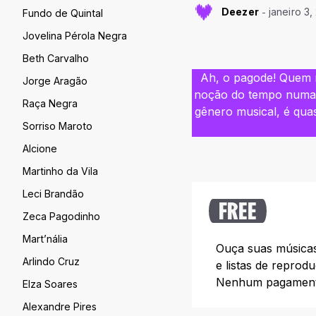
Deezer
janeiro 3,
Fundo de Quintal
Jovelina Pérola Negra
Beth Carvalho
Ah, o pagode! Quem 
Jorge Aragão
noção do tempo numa 
Raça Negra
gênero musical, é quas
Sorriso Maroto
Alcione
Martinho da Vila
Leci Brandão
FREE
Zeca Pagodinho
Mart’nália
Ouça suas músicas 
Arlindo Cruz
e listas de reprod
Nenhum pagamento
Elza Soares
Alexandre Pires