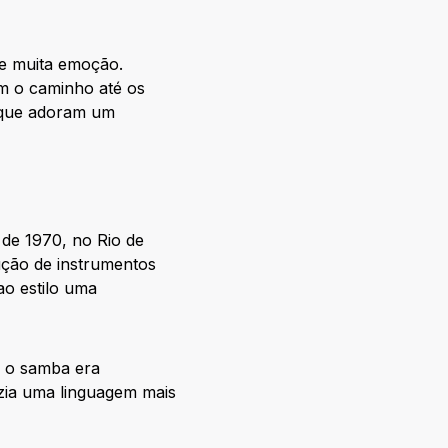
 e muita emoção.
m o caminho até os
s que adoram um
de 1970, no Rio de
ução de instrumentos
o estilo uma
e o samba era
zia uma linguagem mais