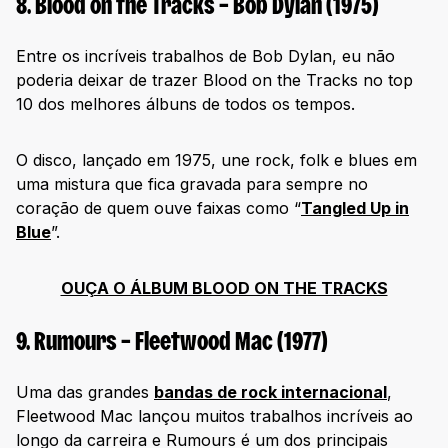
6. Harry’s House – Harry Styles (2022)
8. Blood on the Tracks – Bob Dylan (1975)
7. MOTOMAMI – Rosalía (2022)
Entre os incríveis trabalhos de Bob Dylan, eu não
8. Mr. Morale & The Big Steppers – Kendrick Lamar (2022)
poderia deixar de trazer Blood on the Tracks no top
Ouça os melhores álbuns de todos os tempos na
10 dos melhores álbuns de todos os tempos.
Deezer!
O disco, lançado em 1975, une rock, folk e blues em
uma mistura que fica gravada para sempre no
coração de quem ouve faixas como “
Tangled Up in
Blue
”.
OUÇA O ÁLBUM BLOOD ON THE TRACKS
9. Rumours – Fleetwood Mac (1977)
Uma das grandes
bandas de rock internacional
,
Fleetwood Mac lançou muitos trabalhos incríveis ao
longo da carreira e Rumours é um dos principais