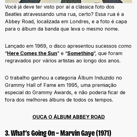
76. Superfly – Curtis Mayfield (1972)
Você já deve ter visto por aí a clássica foto dos
77. Who’s Next – The Who (1971)
Beatles atravessando uma rua, certo? Essa rua é a
Abbey Road, localizada em Londres, e a foto é capa
78. The Sun Sessions – Elvis Presley (1976)
para o álbum da banda que leva o mesmo nome.
79. Blonde – Frank Ocean (2016)
80. Never Mind the Bollocks Here’s the Sex Pistols – The
Lançado em 1969, o disco apresentou sucessos como
Sex Pistols (1977)
“
Here Comes the Sun
” e “
Something
”, que foram
81. Beyoncé – Beyoncé (2013)
regravados por vários artistas ao longo dos anos.
82. There’s a Riot Goin’ On – Sly and the Family Stone
(1971)
O trabalho ganhou a categoria Álbum Induzido no
83. Dusty in Memphis – Dusty Springfield (1969)
Grammy Hall of Fame em 1995, uma premiação
84. Back in Black – AC/DC (1980)
especial do Grammy Awards, e não poderia ficar de
fora dos melhores álbuns de todos os tempos.
85. Plastic Ono Band – John Lennon (1970)
86. The Doors – The Doors (1967)
OUÇA O ÁLBUM ABBEY ROAD
87. Bitches Brew’ – Miles Davis (1970)
88. Hunky Dory – David Bowie (1971)
3. What’s Going On – Marvin Gaye (1971)