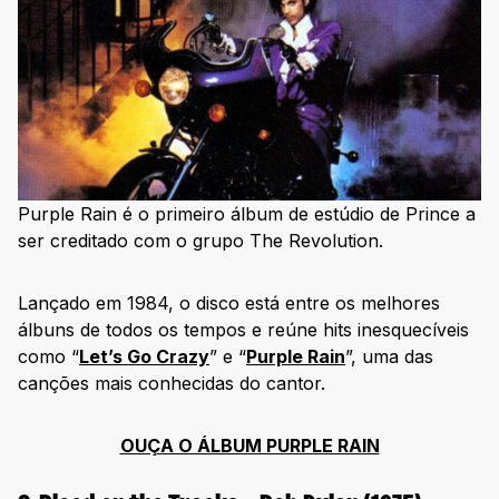
144. Physical Graffiti – Led Zeppelin (1975)
145. The Marshall Mathers LP – Eminem (2000)
146. Parallel Lines – Blondie (1978)
147. Grace – Jeff Buckley (1994)
148. Channel Orange – Frank Ocean (2012)
149. John Prine – John Prine (1971)
Purple Rain é o primeiro álbum de estúdio de Prince a
ser creditado com o grupo The Revolution.
150. Nebraska – Bruce Springsteen (1982)
8 álbuns que fazem sucesso atualmente
Lançado em 1984, o disco está entre os melhores
1. SOUR – Olivia Rodrigo (2021)
álbuns de todos os tempos e reúne hits inesquecíveis
como “
Let’s Go Crazy
” e “
Purple Rain
”, uma das
2. 30 – Adele (2021)
canções mais conhecidas do cantor.
3. Medicine at Midnight – Foo Fighters (2021)
4. Daddy’s Home – St. Vincent (2021)
OUÇA O ÁLBUM PURPLE RAIN
5. Midnights – Taylor Swift (2022)