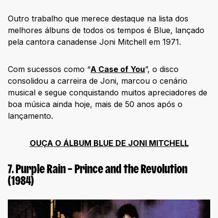
130. 1999 – Prince (1982)
Outro trabalho que merece destaque na lista dos
131. Dummy – Portishead (1994)
melhores álbuns de todos os tempos é Blue, lançado
132. 40 Greatest Hits – Hank Williams (1978)
pela cantora canadense Joni Mitchell em 1971.
133. Hejira – Joni Mitchell (1976)
Com sucessos como “
A Case of You
”, o disco
134. The Score – Fugees (1996)
consolidou a carreira de Joni, marcou o cenário
135. The Joshua Tree – U2 (1987)
musical e segue conquistando muitos apreciadores de
136. Maggot Brain – Funkadelic (1971)
boa música ainda hoje, mais de 50 anos após o
lançamento.
137. 21 – Adele (2011)
138. The Immaculate Collection – Madonna (1990)
OUÇA O ÁLBUM BLUE DE JONI MITCHELL
139. Paranoid – Black Sabbath (1970)
140. Catch a Fire – Bob Marley and the Wailers (1973)
7. Purple Rain – Prince and the Revolution
141. Doolittle – Pixies (1989)
(1984)
142. Born in the US.A. – Bruce Springsteen (1984)
143. The Velvet Underground – The Velvet Underground
(1969)