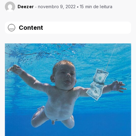
Deezer
novembro 9, 2022
15 min de leitura
Content
150 melhores álbuns de todos os tempos
1. Nevermind – Nirvana (1991)
2. Abbey Road – The Beatles (1969)
3. What’s Going On – Marvin Gaye (1971)
4. Pet Sounds – The Beach Boys (1966)
5. Songs in the Key of Life – Stevie Wonder (1976)
6. Blue – Joni Mitchell (1971)
7. Purple Rain – Prince and the Revolution (1984)
8. Blood on the Tracks – Bob Dylan (1975)