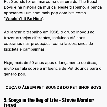
102. The Clash – The Clash (1977)
Pet Sounds foi um marco na carreira do The Beach
Boys e na história da música. Neste trabalho, a banda
103. Three Feet High And Rising – De La Soul (1989)
apresentou um som mais pop com hits como
104. Sticky Fingers – The Rolling Stones (1971)
“
Wouldn’t It Be Nice
”.
105. At Fillmore East – The Allman Brothers (1971)
106. Live Through This – Hole (1994)
Ao lançar o trabalho em 1966, o grupo inovou ao
trazer arranjos diferentes, incluindo até sons
107. Marquee Moon – Television (1977)
cotidianos nas produções, como latidos, sinos de
108. When the Pawn… – Fiona Apple (1999)
bicicleta e campainhas.
109. Transformer – Lou Reed (1972)
110. Court and Spark – Joni Mitchell (1974)
Hoje, mais de 50 anos após o lançamento do disco,
muito se fala sobre a influência de Pet Sounds para o
111. Control – Janet Jackson (1986)
gênero pop.
112. Goodbye Yellow Brick Road – Elton John (1973)
113. The Queen Is Dead – The Smiths (1986)
OUÇA O ÁLBUM PET SOUNDS DO PET SHOP BOYS
114. Is This It – The Strokes (2001)
115. good kid, m.A.A.d city – Kendrick Lamar (2012)
5. Songs in the Key of Life – Stevie Wonder
(1976)