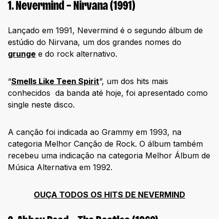
48. Ramones – Ramones (1976)
1. Nevermind – Nirvana (1991)
49. Legend – Bob Marley and the Wailers (1984)
Lançado em 1991, Nevermind é o segundo álbum de
50. Aquemini – OutKast (1998)
estúdio do Nirvana, um dos grandes nomes do
51. The Blueprint – Jay-Z (2001)
grunge
e do rock alternativo.
52. The Great Twenty-Eight – Chuck Berry (1962)
“
Smells Like Teen Spirit
”, um dos hits mais
53. Station to Station – David Bowie (1976)
conhecidos da banda até hoje, foi apresentado como
54. Electric Ladyland – Jimi Hendrix (1968)
single neste disco.
55. Star Time – James Brown (1991)
56. The Dark Side of the Moon – Pink Floyd (1973)
A canção foi indicada ao Grammy em 1993, na
categoria Melhor Canção de Rock. O álbum também
57. Exile in Guyville – Liz Phair (1993)
recebeu uma indicação na categoria Melhor Álbum de
58. The Band – The Band (1969)
Música Alternativa em 1992.
59. Talking Book – Stevie Wonder (1972)
60. Astral Weeks – Van Morrison (1968)
OUÇA TODOS OS HITS DE NEVERMIND
61. Paid In Full – Eric B. & Rakim (1987)