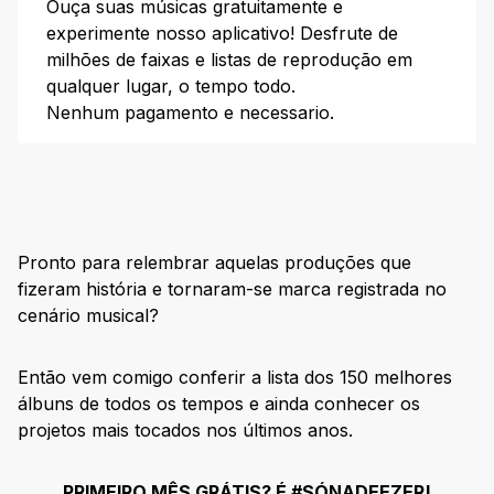
Ouça suas músicas gratuitamente e
22. Born to Run – Bruce Springsteen (1975)
experimente nosso aplicativo! Desfrute de
23. Ready to Die – The Notorious B.I.G (1994)
milhões de faixas e listas de reprodução em
qualquer lugar, o tempo todo.
24. The Velvet Underground and Nico – The Velvet
Underground (1967)
Nenhum pagamento e necessario.
25. Sgt. Pepper’s Lonely Hearts Club Band – The Beatles
(1967)
26. Tapestry – Carole King (1971)
27. Horses – Patti Smith (1975)
Pronto para relembrar aquelas produções que
28. Enter the Wu-Tang (36 Chambers) – Wu-Tang Clan
(1993)
fizeram história e tornaram-se marca registrada no
29. Voodoo – D’Angelo (2000)
cenário musical?
30. White Album – The Beatles (1968)
Então vem comigo conferir a lista dos 150 melhores
31. Are You Experienced – Jimi Hendrix (1967)
álbuns de todos os tempos e ainda conhecer os
32. Kind of Blue – Miles Davis (1959)
projetos mais tocados nos últimos anos.
33. Lemonade – Beyoncé (2016)
34. Back to Black – Amy Winehouse (2006)
PRIMEIRO MÊS GRÁTIS? É #SÓNADEEZER!