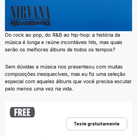
9. Rumours – Fleetwood Mac (1977)
10. Thriller – Michael Jackson (1982)
11. The Miseducation of Lauryn Hill – Lauryn Hill (1998)
Do rock ao pop, do R&B ao hip-hop: a história da
12. Revolver – The Beatles (1966)
música é longa e reúne incontáveis hits, mas quais
serão os melhores álbuns de todos os tempos?
13. Ten – Pearl Jam (1991)
14. Exile on Main Street – The Rolling Stones (1972)
Sem dúvidas a música nos presenteou com muitas
15. (What’s the Story) Morning Glory? – Oasis (1995)
composições inesquecíveis, mas eu fiz uma seleção
16. ‘It Takes a Nation of Millions to Hold Us Back – Public
especial com aqueles álbuns que você precisa escutar
Enemy (1988)
pelo menos uma vez na vida.
17. London Calling – The Clash (1979)
18. My Beautiful Dark Twisted Fantasy – Kanye West (2010)
FREE
19. Highway 61 Revisited – Bob Dylan (1965)
20. To Pimp a Butterfly – Kendrick Lamar (2015)
Teste gratuitamente
21. Kid A – Radiohead (2000)