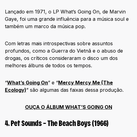
89. Baduizm – Erykah Badu (1987)
Lançado em 1971, o LP What’s Going On, de Marvin
90. After the Gold Rush – Neil Young (1970)
Gaye, foi uma grande influência para a música soul e
91. Darkness on the Edge of Town – Bruce Springsteen
(1978)
também um marco da música pop.
92. Axis: Bold as Love – The Jimi Hendrix Experience
(1967)
Com letras mais introspectivas sobre assuntos
93. Supa Dupa Fly – Missy “Misdemeanor” Elliott (1997)
profundos, como a Guerra do Vietnã e o abuso de
drogas, os críticos consideraram o disco um dos
94. Fun House – The Stooges (1970)
melhores álbuns de todos os tempos.
95. Take Care – Drake (2011)
96. Automatic for the People – R.E.M (1992)
“
What’s Going On
” e “
Mercy Mercy Me (The
97. Master of Puppets – Metallica (1986)
Ecology)
” são algumas das faixas dessa produção.
98. Car Wheels on a Gravel Road – Lucinda Williams (1998)
OUÇA O ÁLBUM WHAT’S GOING ON
99. Red – Taylor Swift (2012)
100. Music From Big Pink – The Band (1968)
4. Pet Sounds – The Beach Boys (1966)
101. Folklore – Taylor Swift (2020)