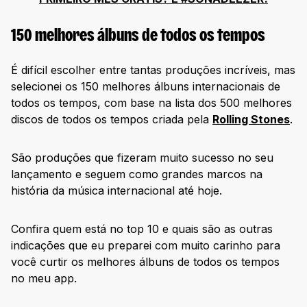
35. Innervision – Stevie Wonder (1973)
150 melhores álbuns de todos os tempos
36. Rubber Soul – The Beatles (1965)
37. Off the Wall – Michael Jackson (1979)
É difícil escolher entre tantas produções incríveis, mas
38. The Chronic – Dr. Dre (1992)
selecionei os 150 melhores álbuns internacionais de
todos os tempos, com base na lista dos 500 melhores
39. Blonde on Blonde – Bob Dylan (1966)
discos de todos os tempos criada pela
Rolling Stones
.
40. Remain in Light – Talking Heads (1980)
41. The Rise and Fall of Ziggy Stardust… – David Bowie
São produções que fizeram muito sucesso no seu
(1972)
lançamento e seguem como grandes marcos na
42. Let It Bleed – The Rolling Stones (1969)
história da música internacional até hoje.
43. OK Computer – Radiohead (1997)
44. The Low End Theory – A Tribe Called Quest (1991)
Confira quem está no top 10 e quais são as outras
indicações que eu preparei com muito carinho para
45. Illmatic – Nas (1994)
você curtir os melhores álbuns de todos os tempos
46. Sign O’ the Times – Prince (1987)
no meu app.
47. Graceland – Paul Simon (1986)