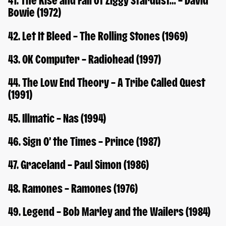
41. The Rise and Fall of Ziggy Stardust… – David
Bowie (1972)
42. Let It Bleed – The Rolling Stones (1969)
43. OK Computer – Radiohead (1997)
44. The Low End Theory – A Tribe Called Quest
(1991)
45. Illmatic – Nas (1994)
46. Sign O’ the Times – Prince (1987)
47. Graceland – Paul Simon (1986)
48. Ramones – Ramones (1976)
49. Legend – Bob Marley and the Wailers (1984)