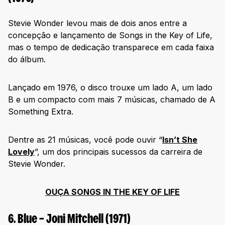
116. Disintegration – The Cure (1989)
117. Late Registration – Kanye West (2005)
Stevie Wonder levou mais de dois anos entre a
118. Hotel California – The Eagles (1976)
concepção e lançamento de Songs in the Key of Life,
mas o tempo de dedicação transparece em cada faixa
119. Stand! – Sly and the Family Stone (1969)
do álbum.
120. Moondance – Van Morrison (1970)
121. This Year’s Model – Elvis Costello (1978)
Lançado em 1976, o disco trouxe um lado A, um lado
122. The Downward Spiral – Nine Inch Nails (1994)
B e um compacto com mais 7 músicas, chamado de A
Something Extra.
123. Led Zeppelin II – Led Zeppelin (1969)
124. Achtung Baby – U2 (1991)
Dentre as 21 músicas, você pode ouvir “
Isn’t She
125. Paul’s Boutique – Beastie Boys (1989)
Lovely
”, um dos principais sucessos da carreira de
126. My Life – Mary J. Blige (1994)
Stevie Wonder.
127. Modern Sounds in Country and Western Music – Ray
Charles (1962)
OUÇA SONGS IN THE KEY OF LIFE
128. A Night at the Opera – Queen (1975)
129. The Wall – Pink Floyd (1979)
6. Blue – Joni Mitchell (1971)