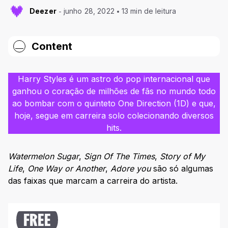
Deezer
junho 28, 2022
13 min de leitura
Content
Harry Styles : conheça a história do cantor
Harry Styles é um astro do pop internacional que
Infância
ganhou o coração de milhões de fãs no mundo todo
Carreira com o One Direction
ao bombar com o quinteto One Direction (1D) e que,
hoje, segue em carreira solo colecionando diversos
Carreira Solo
hits.
Turnês do Harry Styles
Harry Styles: filmes
Watermelon Sugar
,
Sign Of The Times
,
Story of My
Life
,
One Way or Another
,
Adore you
são só algumas
Discografia do Harry Styles
das faixas que marcam a carreira do artista.
Harry Styles (2017)
Fine Line (2019)
FREE
Harry’s House (2022)