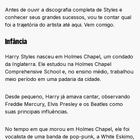
100% One Direction
Antes de ouvir a discografia completa de Styles e
Boy Band Essentials
conhecer seus grandes sucessos, vou te contar qual
Dose Pop
foi a trajetória do artista até aqui. Vem comigo.
Curta os melhores hits de Harry Styles de onde
estiver
Infância
Harry Styles nasceu em Holmes Chapel, um condado
da Inglaterra. Ele estudou na Holmes Chapel
Comprehensive School e, no ensino médio, trabalhou
meio período em uma padaria da cidade.
Desde pequeno, Harry já amava cantar, observando
Freddie Mercury, Elvis Presley e os Beatles como
suas principais influências.
No tempo em que morou em Holmes Chapel, ele foi
vocalista de uma banda de pop-punk, a White Eskimo,