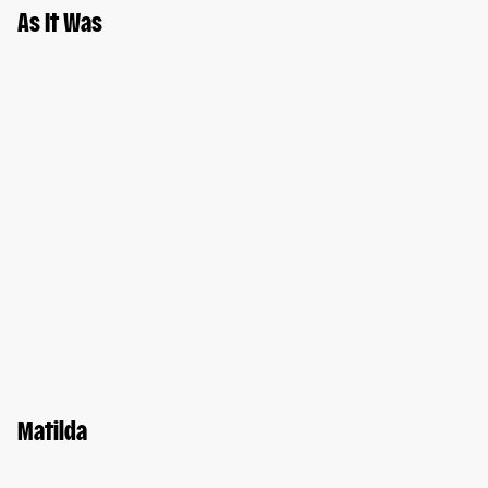
As It Was
Matilda