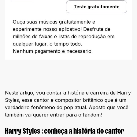
Teste gratuitamente
Harry Styles: escute seus maiores sucessos
Com certeza, você vai entrar para o fã clube
Ouça suas músicas gratuitamente e
após esses plays!
experimente nosso aplicativo! Desfrute de
milhões de faixas e listas de reprodução em
Harry Styles: escute seus maiores sucessos
qualquer lugar, o tempo todo.
Sign of the Times
Nenhum pagamento e necessario.
Golden
Adore You
Late Night Talking
As It Was
Neste artigo, vou contar a história e carreira de Harry
Matilda
Styles, esse cantor e compositor britânico que é um
verdadeiro fenômeno do pop atual. Aposto que você
Watermelon Sugar: história e curiosidades
também vai querer entrar para o fandom!
Principais Playlist do Harry Styles
100% Harry Styles
Harry Styles : conheça a história do cantor