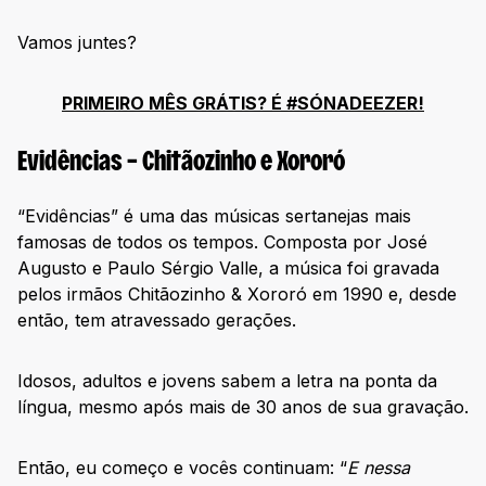
Sertanejo Raiz
Vamos juntes?
Top 50 Sertanejo
PRIMEIRO MÊS GRÁTIS? É #SÓNADEEZER!
Vem pro Sertanejo
Conclusão
Evidências – Chitãozinho e Xororó
“Evidências” é uma das músicas sertanejas mais
famosas de todos os tempos. Composta por José
Augusto e Paulo Sérgio Valle, a música foi gravada
pelos irmãos Chitãozinho & Xororó em 1990 e, desde
então, tem atravessado gerações.
Idosos, adultos e jovens sabem a letra na ponta da
língua, mesmo após mais de 30 anos de sua gravação.
Então, eu começo e vocês continuam: “
E nessa