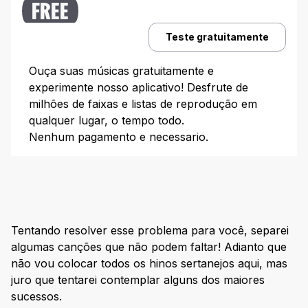
FREE
Largado às Traças – Zé Neto e Cristiano
Teste gratuitamente
Ela é Demais – Rick & Renner
Ouça suas músicas gratuitamente e
O Menino da Porteira – Sérgio Reis
experimente nosso aplicativo! Desfrute de
milhões de faixas e listas de reprodução em
Infiel – Marília Mendonça
qualquer lugar, o tempo todo.
Domingo de Manhã – Marcos & Belutti
Nenhum pagamento e necessario.
Termina Comigo Antes – Gusttavo Lima
Todo Seu – Jorge & Mateus
Erro Planejado – Luan Santana feat. Henrique &
Juliano
Tentando resolver esse problema para você, separei
Mal Feito – Hugo & Guilherme e Marília Mendonça
algumas canções que não podem faltar! Adianto que
não vou colocar todos os hinos sertanejos aqui, mas
Escute aqui as playlists dos maiores sucessos
juro que tentarei contemplar alguns dos maiores
sertanejos
sucessos.
História do Sertanejo