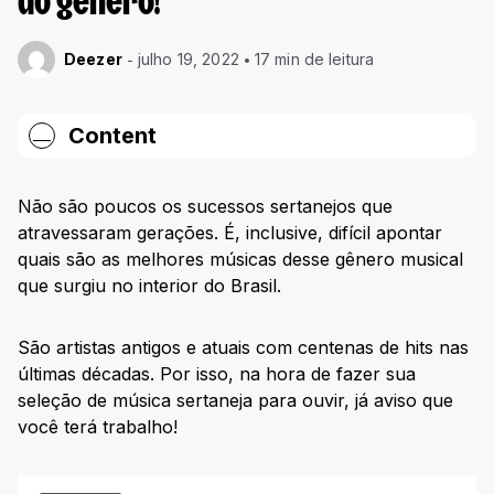
do gênero!
Deezer
julho 19, 2022
17 min de leitura
Content
Evidências – Chitãozinho e Xororó
Não são poucos os sucessos sertanejos que
Pense em Mim – Leandro e Leonardo
atravessaram gerações. É, inclusive, difícil apontar
quais são as melhores músicas desse gênero musical
O Grande Amor da Minha Vida – Gian e Giovani
que surgiu no interior do Brasil.
Medo Bobo – Maiara e Maraísa
São artistas antigos e atuais com centenas de hits nas
Batom de Cereja – Israel e Rodolffo
últimas décadas. Por isso, na hora de fazer sua
É o Amor – Zezé Di Camargo e Luciano
seleção de música sertaneja para ouvir, já aviso que
você terá trabalho!
Dormi na Praça – Bruno e Marrone
Meu Violão e o Nosso Cachorro – Simone e
Simaria