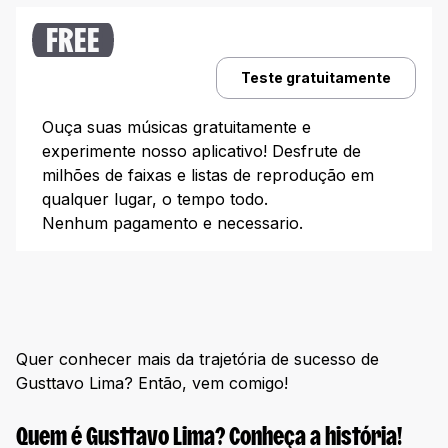
O título de “Embaixador”
FREE
Trilha sonora para cada vibe
Teste gratuitamente
Rolê e festa:
Ouça suas músicas gratuitamente e
Sofrência real:
experimente nosso aplicativo! Desfrute de
Crush confirmado:
milhões de faixas e listas de reprodução em
qualquer lugar, o tempo todo.
Parcerias que explodiram nas paradas
Nenhum pagamento e necessario.
Matheus & Kauan feat. Gusttavo Lima – Mágica
Gusttavo Lima feat Gente de Zona – Lo Que Tú y Yo
Vivimos
Camilo, Gusttavo Lima – BEBÊ
Gusttavo Lima – Saudade part Zezé Di Camargo e Luciano
Quer conhecer mais da trajetória de sucesso de
Gusttavo Lima, Bruno & Denner – Vingadora
Gusttavo Lima? Então, vem comigo!
Gusttavo Lima feat Fagner – Romance no Deserto
Quem é Gusttavo Lima? Conheça a história!
Turnê 2025: menos é mais