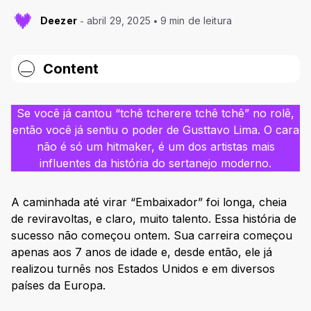
Deezer
abril 29, 2025
9 min de leitura
Content
Quem é Gusttavo Lima? Conheça a história!
Se você já cantou “tchê tcherere tchê tchê” no rolê,
Vida pessoal
então você já sentiu o poder de Gusttavo Lima. O cara
Gusttavo Lima: discografia
não é só um hitmaker, é um dos artistas mais
influentes da história do sertanejo moderno.
2009 — “Rosas, Versos e Vinhos”
2011 — “Balada”
A caminhada até virar “Embaixador” foi longa, cheia
2014 — Do Outro Lado da Moeda
de reviravoltas, e claro, muito talento. Essa história de
sucesso não começou ontem. Sua carreira começou
2017 — Buteco do Gusttavo Lima Vol. 2
apenas aos 7 anos de idade e, desde então, ele já
2023 — Embaixador 15 anos – Ao Vivo
realizou turnês nos Estados Unidos e em diversos
2024 — Paraíso Particular
países da Europa.
Álbuns ao vivo