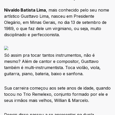
Pra fechar com chave de ouro
Nivaldo Batista Lima
, mais conhecido pelo seu nome
artístico Gusttavo Lima, nasceu em Presidente
Olegário, em Minas Gerais, no dia 13 de setembro de
1989, o que faz dele um virginiano, ou seja, muito
disciplinado e perfeccionista.
Só assim pra tocar tantos instrumentos, não é
mesmo? Além de cantor e compositor, Gusttavo
também é multi-instrumentista. Toca violão, viola,
guitarra, piano, bateria, baixo e sanfona.
Sua carreira começou aos sete anos de idade, quando
tocou no Trio Remelexo, conjunto formado por ele e
seus irmãos mais velhos, Willian & Marcelo.
Depois disso passou a se apresentar na dupla