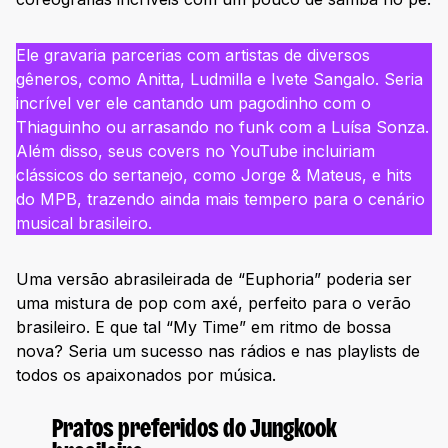
Ele gravaria parcerias com artistas de diversos
gêneros, como Anitta, Ludmilla e Ivete Sangalo. Seria
incrível ver ele cantando um pagodinho com o
Thiaguinho ou arrasando no funk com a Luísa Sonza.
Além disso, seus covers no YouTube incluiriam
clássicos do sertanejo, como Jorge & Mateus, e hits
do MPB, trazendo ainda mais tempero para o cenário
musical brasileiro.
Uma versão abrasileirada de “Euphoria” poderia ser
uma mistura de pop com axé, perfeito para o verão
brasileiro. E que tal “My Time” em ritmo de bossa
nova? Seria um sucesso nas rádios e nas playlists de
todos os apaixonados por música.
Pratos preferidos do Jungkook