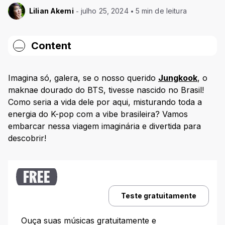
Lilian Akemi
julho 25, 2024
5 min de leitura
Content
Jungkook e o cenário musical brasileiro
Imagina só, galera, se o nosso querido
Jungkook
, o
Pratos preferidos do Jungkook brasileiro
maknae dourado do BTS, tivesse nascido no Brasil!
Como seria a vida dele por aqui, misturando toda a
Jungkook celebrando festas brasileiras
energia do K-pop com a vibe brasileira? Vamos
Vida pessoal e romances
embarcar nessa viagem imaginária e divertida para
descobrir!
FREE
Teste gratuitamente
Ouça suas músicas gratuitamente e