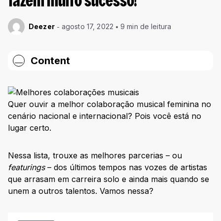
fazem muito sucesso!
Deezer
agosto 17, 2022
9 min de leitura
Content
Melhores colaborações musicais nacionais
Luísa Sonza + Ludmilla – “Café da manhã ;P”
Quer ouvir a melhor colaboração musical feminina no
Marília Mendonça + Maiara & Maraisa – “Festa das Patroas
cenário nacional e internacional? Pois você está no
35%”
lugar certo.
Anitta + Marília Mendonça – “Some Que Ele Vem Atrás”
Pabllo Vittar + POCAH – “Bandida”
Nessa lista, trouxe as melhores parcerias – ou
featurings
– dos últimos tempos nas vozes de artistas
Ludmilla + Gloria Groove – “Modo Avião (Lud Session)”
que arrasam em carreira solo e ainda mais quando se
Pitty + Elza Soares – “Na Pele”
unem a outros talentos. Vamos nessa?
Melhores feats internacionais
Miley Cyrus + Anitta – “Mother’s Daughter x Boys Don’t