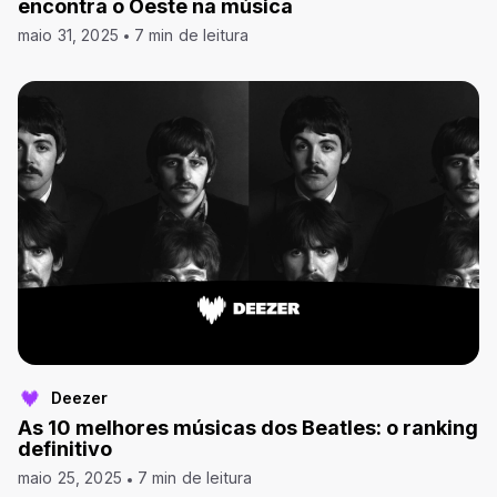
encontra o Oeste na música
maio 31, 2025
7 min de leitura
Deezer
As 10 melhores músicas dos Beatles: o ranking
definitivo
maio 25, 2025
7 min de leitura