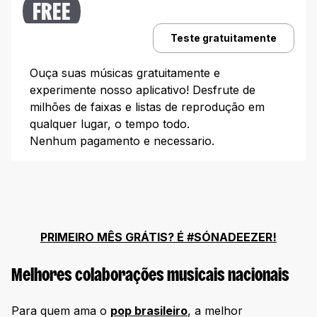
Cry”
FREE
Madonna + Britney Spears – “Me Against The Music”
Teste gratuitamente
Shakira + Rihanna – “Can’t Remember to Forget You”
Ouça suas músicas gratuitamente e
Lady Gaga + Ariana Grande – “Rain On Me”
experimente nosso aplicativo! Desfrute de
Lady Gaga + Beyoncé – “Telephone”
milhões de faixas e listas de reprodução em
Iggy Azalea + Charli XCX – “Fancy”
qualquer lugar, o tempo todo.
Nenhum pagamento e necessario.
Christina Aguilera + Lil’ Kim + Mya + Pink – “Lady
Marmalade”
Escute as melhores playlists de colaborações
musicais
PRIMEIRO MÊS GRÁTIS? É #SÓNADEEZER!
Melhores colaborações musicais nacionais
Para quem ama o
pop brasileiro
, a melhor