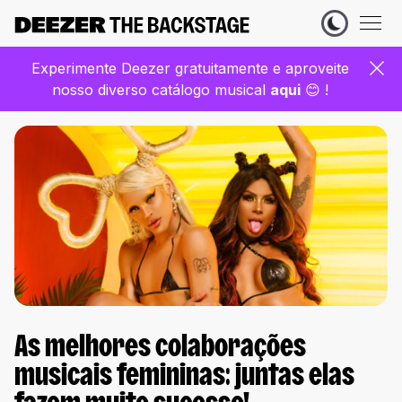
Experimente Deezer gratuitamente e aproveite
nosso diverso catálogo musical
aqui
😊 !
As melhores colaborações
musicais femininas: juntas elas