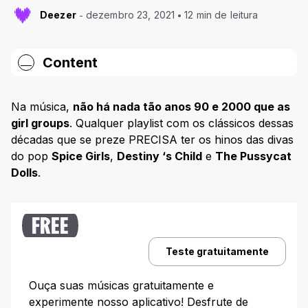
Deezer
dezembro 23, 2021
12 min de leitura
Content
O que são os girl groups?
Na música,
não há nada tão anos 90 e 2000 que as
Girl group e girl band: qual a diferença?
girl groups
. Qualquer playlist com os clássicos dessas
décadas que se preze PRECISA ter os hinos das divas
Girl Groups brasileiros
do pop
Spice Girls
,
Destiny ‘s Child
e
The Pussycat
Girl Groups do pop internacional
Dolls
.
The Supremes
TLC
FREE
Spice Girls
Teste gratuitamente
Destiny’s Child
Fifth Harmony
Ouça suas músicas gratuitamente e
Little Mix
experimente nosso aplicativo! Desfrute de