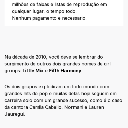
milhões de faixas e listas de reprodução em
The Pussycat Dolls
qualquer lugar, o tempo todo.
Girl Groups de Kpop: conheça as principais
Nenhum pagamento e necessario.
BLACKPINK
Girls’ Generation
Red Velvet
TWICE
Na década de 2010, você deve se lembrar do
Elas no comando! Ouça a melhores girl groups na
surgimento de outros dois grandes nomes de girl
Deezer
groups:
Little Mix
e
Fifth Harmony
.
Os dois grupos explodiram em todo mundo com
grandes hits do pop e muitas delas hoje seguem em
carreira solo com um grande sucesso, como é o caso
da cantora Camila Cabello, Normani e Lauren
Jauregui.