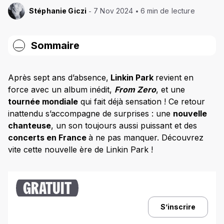
Stéphanie Giczi
7 Nov 2024
6 min de lecture
Sommaire
Un nouveau départ : Linkin Park remet les
compteurs à zéro
Après sept ans d’absence,
Linkin Park
revient en
force avec un album inédit,
From Zero
, et une
From Zero : la tracklist du nouvel album
tournée mondiale
qui fait déjà sensation ! Ce retour
Qui sont les nouveaux membres de Linkin Park ?
inattendu s’accompagne de surprises : une
nouvelle
chanteuse
, un son toujours aussi puissant et des
Emily Armstrong : la nouvelle voix de Linkin Park
concerts en France
à ne pas manquer. Découvrez
Colin Brittain : un nouveau battement de cœur pour LP
vite cette nouvelle ère de Linkin Park !
La réaction des fans : entre nostalgie et
excitation
GRATUIT
Une tournée mondiale qui s’annonce épique : les
dates
S’inscrire
Une évolution sonore marquée par l’héritage de