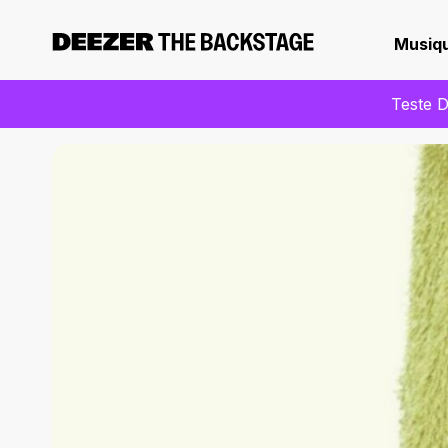
Musiq
Teste D