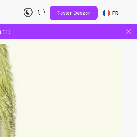
Tester Deezer
FR
i
😊 !