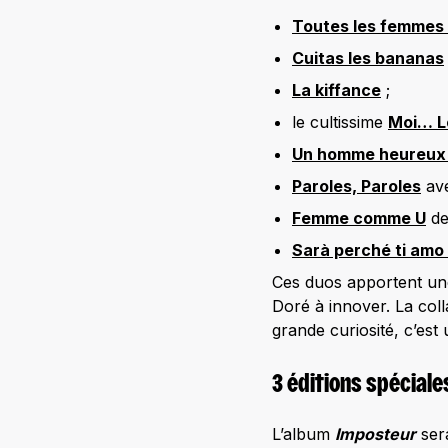
Toutes les femmes 
Cuitas les bananas
La kiffance
;
le cultissime
Moi… L
Un homme heureu
Paroles, Paroles
ave
Femme comme U
de
Sarà perché ti amo
Ces duos apportent une
Doré à innover. La col
grande curiosité, c’es
3 éditions spéciale
L’album
Imposteur
ser