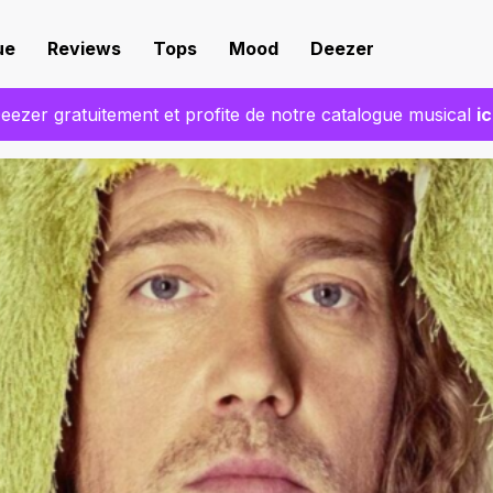
ue
Reviews
Tops
Mood
Deezer
eezer gratuitement et profite de notre catalogue musical
ic