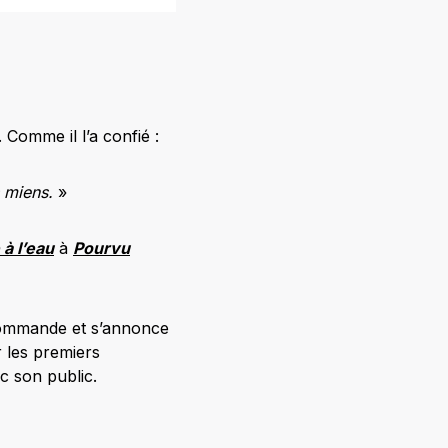
 Comme il l’a confié :
s miens.
»
à l’eau
à
Pourvu
écommande et s’annonce
 les premiers
ec son public.