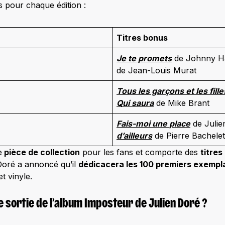
ls pour chaque édition :
Titres bonus
Je te promets
de Johnny Ha
de Jean-Louis Murat
Tous les garçons et les fille
Qui saura
de Mike Brant
Fais-moi une place
de Julie
d’ailleurs
de Pierre Bachelet
e
pièce de collection
pour les fans et comporte des
titres
 Doré a annoncé qu’il
dédicacera les 100 premiers exempl
t vinyle.
de sortie de l’album Imposteur de Julien Doré ?