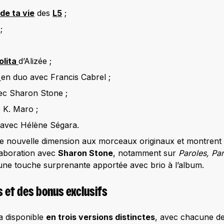
de ta vie
des
L5
;
;
olita
d’Alizée ;
x
en duo avec Francis Cabrel ;
c Sharon Stone ;
 K. Maro ;
avec Hélène Ségara.
 nouvelle dimension aux morceaux originaux et montrent l
laboration avec
Sharon Stone
, notamment sur
Paroles, Pa
t une touche surprenante apportée avec brio à l’album.
s et des bonus exclusifs
a disponible
en trois versions distinctes
, avec chacune de