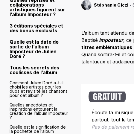
Quelles reprises et
collaborations
Stéphanie Giczi
artistiques figurent sur
l’album Imposteur ?
3 éditions spéciales et
des bonus exclusifs
L’album tant attendu d
Baptisé
Imposteur
, ce
Quelle est la date de
sortie de l’album
titres emblématiques
Imposteur de Julien
Quand sortira-t-il et 
Doré ?
talentueux et audacieux
Tous les secrets des
coulisses de l’album
Comment Julien Doré a-t-il
choisi les artistes pour les
duos et revisité les chansons
pour cet album ?
GRATUIT
Quelles anecdotes et
inspirations entourent la
Écoute ta musique g
création de l’album Imposteur
?
partout, tout le te
Pas de paiement r
Quelle est la signification de
la pochette de l’album