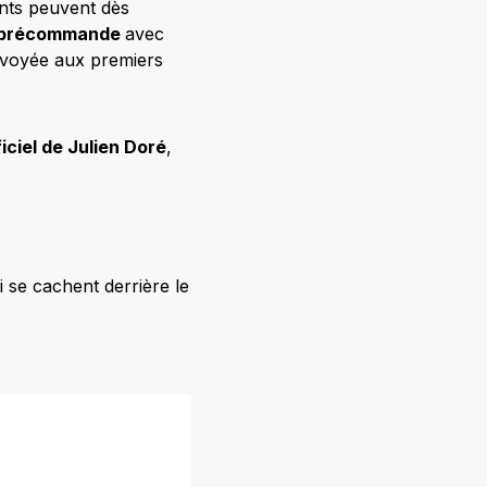
ents peuvent dès
e précommande
avec
nvoyée aux premiers
ficiel de Julien Doré
,
i se cachent derrière le