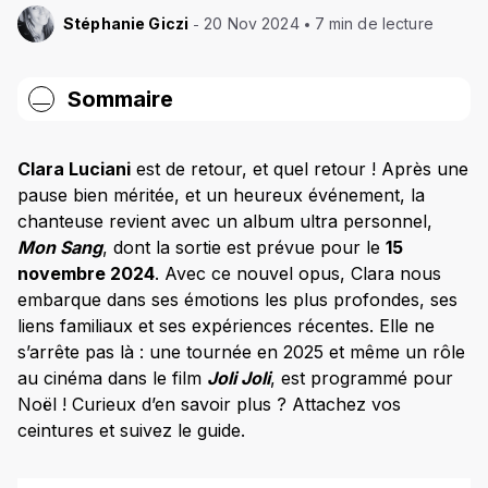
Stéphanie Giczi
20 Nov 2024
7 min de lecture
Sommaire
Quand sort le nouvel album de Clara Luciani,
« Mon Sang » ?
Clara Luciani
est de retour, et quel retour ! Après une
pause bien méritée, et un heureux événement, la
Quels sont les nouveaux singles de Clara Luciani
chanteuse revient avec un album ultra personnel,
?
Mon Sang
, dont la sortie est prévue pour le
15
Clara s’entoure de nouveaux talents
novembre 2024
. Avec ce nouvel opus, Clara nous
embarque dans ses émotions les plus profondes, ses
L’évolution artistique de Clara Luciani : des
thèmes personnels en musique
liens familiaux et ses expériences récentes. Elle ne
s’arrête pas là : une tournée en 2025 et même un rôle
Les thèmes de Mon Sang : entre famille et introspection
au cinéma dans le film
Joli Joli
, est programmé pour
Évolution artistique : de « Cœur » à « Mon Sang »
Noël ! Curieux d’en savoir plus ? Attachez vos
ceintures et suivez le guide.
La tournée 2025 : dates, lieux et comment y
assister