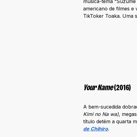
música-tema “Suzume n
americano de filmes e
TikToker Toaka. Uma sa
Your Name
(2016)
A bem-sucedida dobra
Kimi no Na wa)
, megas
título detém a quarta m
de Chihiro
.