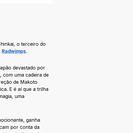
inkai, o terceiro do
k
Radwimps
.
Japão devastado por
o, com uma cadeira de
direção de Makoto
a. E é aí que a trilha
 magia, uma
mocionante, ganha
icam por conta da