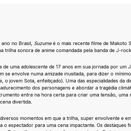
 ano no Brasil,
Suzume
é o mais recente filme de Makoto Sh
ma trilha sonora de anime comandada pela banda de J-roc
ria de uma adolescente de 17 anos em sua jornada por um 
vem se envolve numa amizade inusitada, para dizer o mínim
e, o jovem Sota, enfeitiçado). Uma das especialidades da 
adurecimento dos personagens e abordar a tragédia climátic
strumento entra na hora certa para criar uma tensão, uma
ena divertida.
 diversos momentos em que a trilha, super envolvente e e
a o espectador para uma cena impactante. Os destaques f