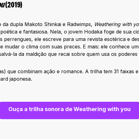
ou
(2019)
o da dupla Makoto Shinkai e Radwimps,
Weathering with y
 poética e fantasiosa. Nela, o jovem Hodaka foge de sua ci
 perrengues, ele escreve para uma revista esotérica e des
e mudar o clima com suas preces. E mais: ele conhece uma
salvá-la da maldição que recai sobre quem usa os poderes
as) que combinam ação e romance. A trilha tem 31 faixas 
oard japonesa.
Ouça
a trilha sonora de
Weathering with you