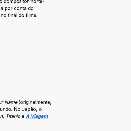
o compositor norte-
ica por conta do
o final do filme.
ur Name
(originalmente,
mundo. No Japão, o
en
,
Titanic
e
A Viagem