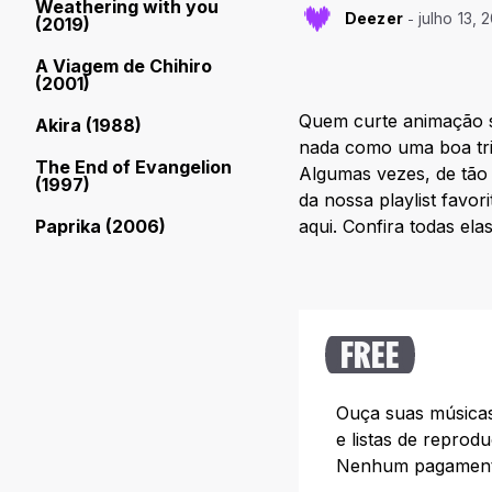
Weathering with you
Deezer
julho 13, 
(2019)
A Viagem de Chihiro
(2001)
Quem curte animação s
Akira (1988)
nada como uma boa tri
The End of Evangelion
Algumas vezes, de tão
(1997)
da nossa playlist favor
Paprika (2006)
aqui. Confira todas el
FREE
Ouça suas músicas 
e listas de reprod
Nenhum pagamento