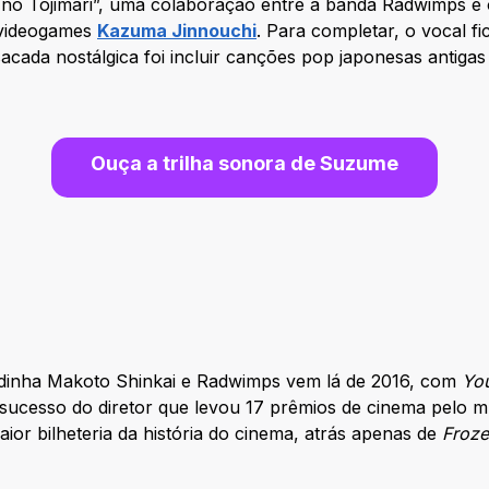
o Tojimari”, uma colaboração entre a banda Radwimps e 
 videogames
Kazuma Jinnouchi
. Para completar, o vocal f
cada nostálgica foi incluir canções pop japonesas antigas n
Ouça
a trilha sonora de
Suzume
dinha Makoto Shinkai e Radwimps vem lá de 2016, com
Yo
sucesso do diretor que levou 17 prêmios de cinema pelo 
aior bilheteria da história do cinema, atrás apenas de
Froz