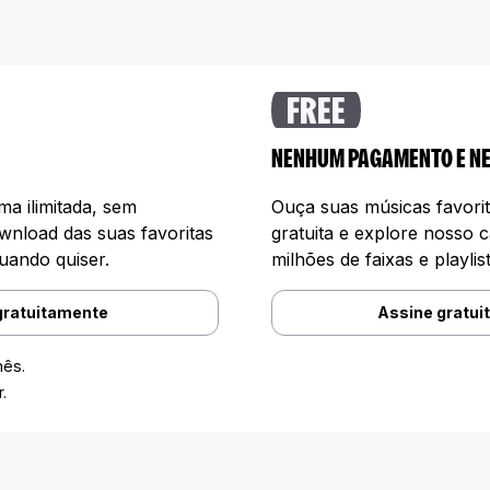
FREE
NENHUM PAGAMENTO E N
a ilimitada, sem
Ouça suas músicas favori
wnload das suas favoritas
gratuita e explore nosso 
uando quiser.
milhões de faixas e playlist
gratuitamente
Assine gratui
mês.
.