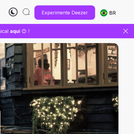
Experimente Deezer
BR
sical
aqui
😊 !