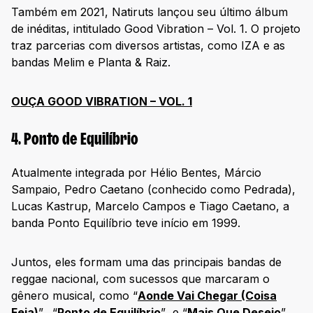
Também em 2021, Natiruts lançou seu último álbum
de inéditas, intitulado Good Vibration – Vol. 1. O projeto
traz parcerias com diversos artistas, como IZA e as
bandas Melim e Planta & Raiz.
OUÇA GOOD VIBRATION – VOL. 1
4. Ponto de Equilíbrio
Atualmente integrada por Hélio Bentes, Márcio
Sampaio, Pedro Caetano (conhecido como Pedrada),
Lucas Kastrup, Marcelo Campos e Tiago Caetano, a
banda Ponto Equilíbrio teve início em 1999.
Juntos, eles formam uma das principais bandas de
reggae nacional, com sucessos que marcaram o
gênero musical, como “
Aonde Vai Chegar (Coisa
Feia)
”, “
Ponto de Equilíbrio
” e “
Mais Que Desejo
”,