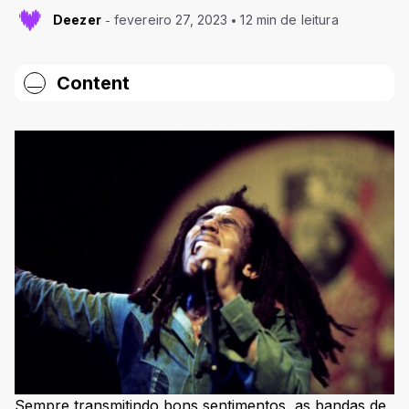
Deezer
fevereiro 27, 2023
12 min de leitura
Content
As melhores bandas de reggae nacionais
1. Planta e Raiz
2. Chimarruts
3. Natiruts
4. Ponto de Equilíbrio
5. Maskavo
6. Cidade Negra
7. Tribo de Jah
8. Maneva
9. O Rappa
Sempre transmitindo bons sentimentos, as bandas de