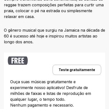
10. Onze:20
reggae trazem composições perfeitas para curtir uma
5 bandas internacionais de reggae para
praia, colocar o pé na estrada ou simplesmente
conhecer
relaxar em casa.
The Wailers
O gênero musical que surgiu na Jamaica na década de
The Congos
60 é sucesso até hoje e inspirou muitos artistas ao
SOJA
longo dos anos.
Israel Vibration
UB40
FREE
Ouça as melhores bandas de reggae na Deezer
Teste gratuitamente
Ouça suas músicas gratuitamente e
experimente nosso aplicativo! Desfrute de
milhões de faixas e listas de reprodução em
qualquer lugar, o tempo todo.
Nenhum pagamento e necessario.