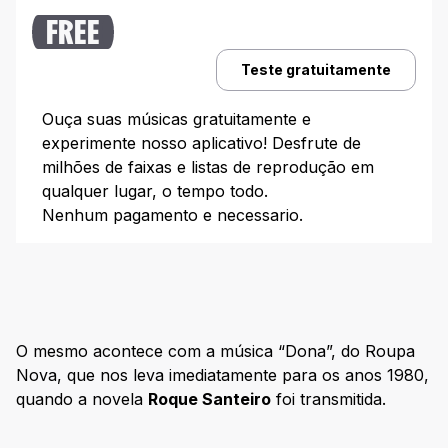
Mulheres de Areia (1993)
FREE
Temas de novelas anos 2000
Teste gratuitamente
O Clone (2001)
Laços de Família (2000)
Ouça suas músicas gratuitamente e
experimente nosso aplicativo! Desfrute de
Canavial de Paixões (2003)
milhões de faixas e listas de reprodução em
Temas de novela mexicana
qualquer lugar, o tempo todo.
Usurpadora (1998)
Nenhum pagamento e necessario.
Rebelde
Marimar (1994)
Temas de novelas infantil
Carrossel
O mesmo acontece com a música “Dona”, do Roupa
Chiquititas (2013)
Nova, que nos leva imediatamente para os anos 1980,
quando a novela
Roque Santeiro
foi transmitida.
Temas de novelas para dançar
Confira as melhores playlist com temas de