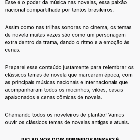
novela
Esse é o poder da música nas novelas, essa paixão
nacional compartilhada por tantos brasileiros.
Vale a Pena Ouvir de Novo – Deezer Originals
Assim como nas trilhas sonoras no cinema, os temas
de novela muitas vezes são como um personagem
extra dentro da trama, dando o ritmo e a emoção às
cenas.
Preparei esse conteúdo justamente para relembrar os
clássicos temas de novela que marcaram época, com
as principais músicas nacionais e internacionais que
acompanharam todos os mocinhos, vilões, casais
apaixonados e cenas cômicas de novela.
Chamando todos os noveleiros de plantão! Vamos
ouvir os clássicos temas de novelas antigas e atuais.
R$1,80 NOS DOIS PRIMEIROS MESES? É