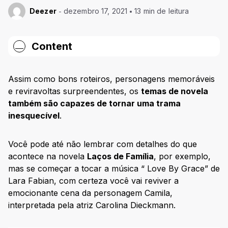
Deezer
dezembro 17, 2021
13 min de leitura
Content
O que é tema de novela?
Assim como bons roteiros, personagens memoráveis
Temas de novela que marcaram épocas
e reviravoltas surpreendentes, os
temas de novela
também são capazes de tornar uma trama
Temas de novelas anos 1980
inesquecível
.
Roque Santeiro (1985)
Tieta (1989)
Você pode até não lembrar com detalhes do que
Temas de novelas anos 1990
acontece na novela
Laços de Família
, por exemplo,
mas se começar a tocar a música “ Love By Grace” de
A História de Ana Raio e Zé Trovão (1990)
Lara Fabian, com certeza você vai reviver a
Pantanal (1990)
emocionante cena da personagem Camila,
O Rei do Gado (1996)
interpretada pela atriz Carolina Dieckmann.
A viagem (1994)