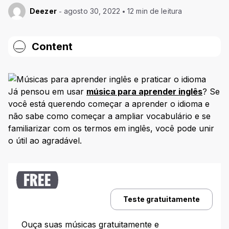
Deezer
agosto 30, 2022
12 min de leitura
Content
11 músicas fáceis para aprender inglês
1. Happy – Pharrell Williams
Já pensou em usar
música para aprender inglês
? Se
2. Shape of You – Ed Sheeran
você está querendo começar a aprender o idioma e
não sabe como começar a ampliar vocabulário e se
3. Yellow – Coldplay
familiarizar com os termos em inglês, você pode unir
4. Shake It Off – Taylor Swift
o útil ao agradável.
5. Can’t Stop The Feeling – Justin Timberlake
6. Someone Like You – Adele
FREE
7. The Lazy Song – Bruno Mars
Teste gratuitamente
8. Love of My Life – Queen
9. Shallow – Lady Gaga
Ouça suas músicas gratuitamente e