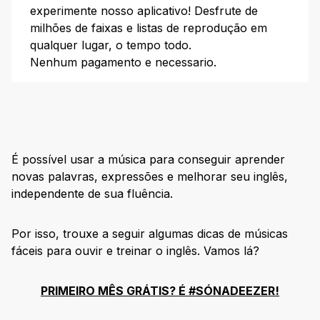
10. Yesterday – The Beatles
experimente nosso aplicativo! Desfrute de
milhões de faixas e listas de reprodução em
11. Imagine – John Lennon
qualquer lugar, o tempo todo.
Quais são as vantagens de usar músicas para
Nenhum pagamento e necessario.
aprender inglês?
Aprender vocabulário e discurso coloquial
Entender diferentes sotaques
Melhorar a dicção
É possível usar a música para conseguir aprender
Poder treinar a qualquer hora e em qualquer lugar
novas palavras, expressões e melhorar seu inglês,
Conhecer diferentes culturas
independente de sua fluência.
Ajudar na memorização
Aprenda um novo idioma: #SÓNADEEZER
Por isso, trouxe a seguir algumas dicas de músicas
fáceis para ouvir e treinar o inglês. Vamos lá?
PRIMEIRO MÊS GRÁTIS? É #SÓNADEEZER!