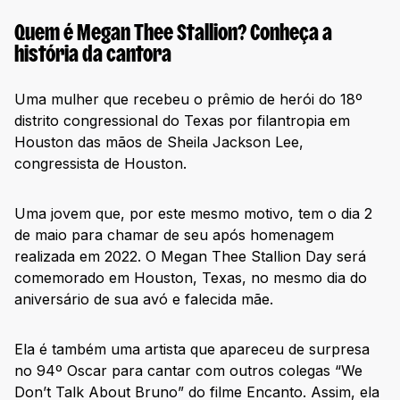
100% Megan Thee Stallion
Quem é Megan Thee Stallion? Conheça a
Pocket Songs
história da cantora
Conclusão
Uma mulher que recebeu o prêmio de herói do 18º
distrito congressional do Texas por filantropia em
Houston das mãos de Sheila Jackson Lee,
congressista de Houston.
Uma jovem que, por este mesmo motivo, tem o dia 2
de maio para chamar de seu após homenagem
realizada em 2022. O Megan Thee Stallion Day será
comemorado em Houston, Texas, no mesmo dia do
aniversário de sua avó e falecida mãe.
Ela é também uma artista que apareceu de surpresa
no 94º Oscar para cantar com outros colegas “We
Don’t Talk About Bruno” do filme Encanto. Assim, ela