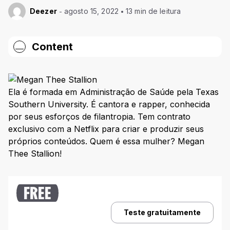
Deezer
agosto 15, 2022
13 min de leitura
Content
Quem é Megan Thee Stallion? Conheça a história
da cantora
Ela é formada em Administração de Saúde pela Texas
Infância
Southern University. É cantora e rapper, conhecida
Início da carreira
por seus esforços de filantropia. Tem contrato
Família e Relacionamentos
exclusivo com a Netflix para criar e produzir seus
próprios conteúdos. Quem é essa mulher? Megan
Discografia da Megan Thee Stallion
Thee Stallion!
Rich Ratchet (2016)
Megan Mix (2017)
FREE
Make It Hot (2017)
Teste gratuitamente
Tina Snow (2018)
Fever (2019)