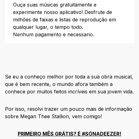
Ouça suas músicas gratuitamente e
Suga (2020)
experimente nosso aplicativo! Desfrute de
milhões de faixas e listas de reprodução em
Good News (2020)
qualquer lugar, o tempo todo.
Something for Thee Hotties (2021)
Nenhum pagamento e necessario.
Prêmios e Indicações da Megan Thee Stallion
As músicas de Megan Thee Stallion: escute seus
maiores sucessos
Plan B
Se eu a conheço melhor por toda a sua obra musical,
Body
que é bem recente, o mundo afora também a
Savage
conhece por muitos feitos incríveis em sua jovem vida.
Thot Shit
Sweetest Pie (feat. Dua Lipa)
Por isso, resolvi trazer um pouco mais de informação
sobre Megan Thee Stallion, vem comigo!
Cry Baby (feat. DaBaby)
Confira as melhores playlists da Megan Thee
Stallion
PRIMEIRO MÊS GRÁTIS? É #SÓNADEEZER!