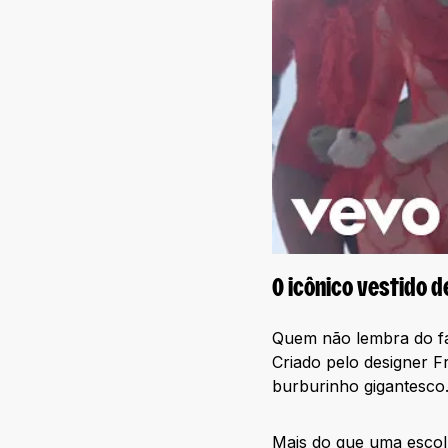
O icônico vestido d
Quem não lembra do f
Criado pelo designer F
burburinho gigantesco
Mais do que uma escolh