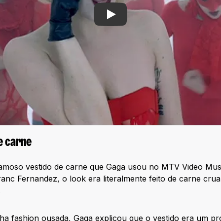
Play
e carne
amoso vestido de carne que Gaga usou no MTV Video Mus
ranc Fernandez, o look era literalmente feito de carne cru
.
a fashion ousada, Gaga explicou que o vestido era um prot