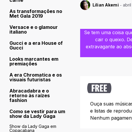
carne
Lilian Akemi
abri
As transformações no
Met Gala 2019
Versace e o glamour
italiano
Se tem uma coisa que
cair o queixo. D
Gucci e a era House of
extravagante ao ab
Gucci
Looks marcantes em
premiações
A era Chromatica e os
visuais futuristas
FREE
Abracadabra e o
retorno às raízes
fashion
Ouça suas músicas 
e listas de reprod
Como se vestir para um
show da Lady Gaga
Nenhum pagamento
Show da Lady Gaga em
Copacabana