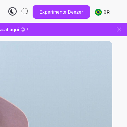
Experimente Deezer
BR
sical
aqui
😊 !