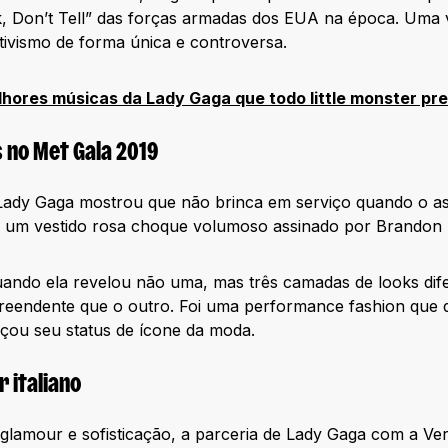
, Don’t Tell” das forças armadas dos EUA na época. Uma v
ivismo de forma única e controversa.
hores músicas da Lady Gaga que todo little monster pre
 no Met Gala 2019
Lady Gaga mostrou que não brinca em serviço quando o as
 um vestido rosa choque volumoso assinado por Brandon
ando ela revelou não uma, mas três camadas de looks dife
reendente que o outro. Foi uma performance fashion que
rçou seu status de ícone da moda.
 italiano
amour e sofisticação, a parceria de Lady Gaga com a Ver