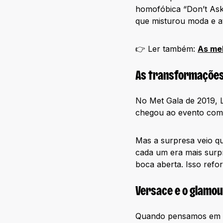
homofóbica “Don’t Ask
que misturou moda e at
👉 Ler também:
As mel
As transformações
No Met Gala de 2019, 
chegou ao evento com
Mas a surpresa veio qu
cada um era mais surp
boca aberta. Isso refo
Versace e o glamour
Quando pensamos em gl