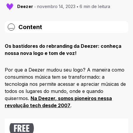
Deezer
novembro 14, 2023
6 min de leitura
Content
Como surgiu a nova identidade da Deezer?
Os bastidores do rebranding da Deezer: conheça
Encontrando nossa nova voz
nossa nova logo e tom de voz!
A Deezer é audaciosa
Por que a Deezer mudou seu logo? A maneira como
A Deezer é antenada
consumimos música tem se transformado: a
tecnologia nos permite acessar e apreciar músicas de
A Deezer é excêntrica!
todos os lugares do mundo, onde e quando
Deezer de look novo: nossa nova identidade
quisermos.
Na Deezer, somos pioneiros nessa
visual
revolução tech desde 2007
.
O coração
A música
FREE
O beat