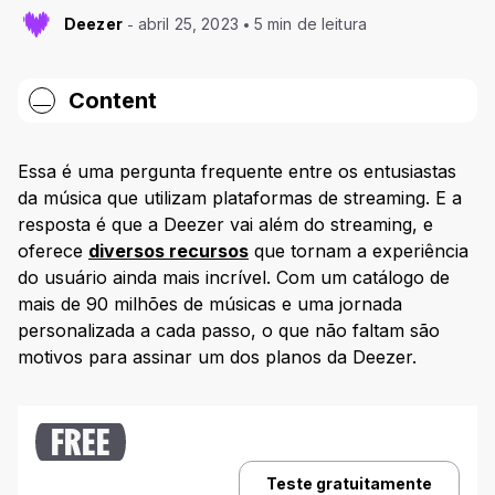
Deezer
abril 25, 2023
5 min de leitura
Content
Sistema de pagamento centrado em artistas da
Deezer
Essa é uma pergunta frequente entre os entusiastas
da música que utilizam plataformas de streaming. E a
Som de Altíssima Qualidade é na Deezer
resposta é que a Deezer vai além do streaming, e
Descubra seus novos sons favoritos com o Flow
oferece
diversos recursos
que tornam a experiência
do usuário ainda mais incrível. Com um catálogo de
SongCatcher
mais de 90 milhões de músicas e uma jornada
personalizada a cada passo, o que não faltam são
Transfira sua música
motivos para assinar um dos planos da Deezer.
Seletor de País
Letras e Tradução
FREE
Teste gratuitamente